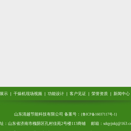
|
|
|
|
|
展示
干燥机现场视频
功能设计
客户见证
荣誉资质
新闻中心
山东清越节能科技有限公司
备案号：
{鲁ICP备16037117号-1}
址：山东省济南市槐荫区孔村佳苑2号楼113商铺 邮箱：sdqyjnkj@163.c