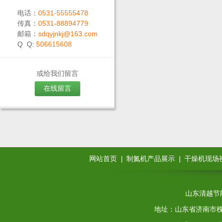
电话：
0531-55555478
传真：
0531-88894779
邮箱：
sdqyjnkj@163.com
Q Q:
506615608
或给我们留言
在线留言
|
|
网站首页
制氮机产品展示
干燥机现场
山东清越节
地址：山东省济南市槐荫区