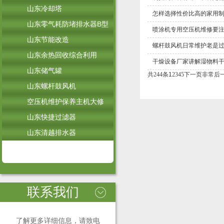
山东冷却塔
怎样选择性价比高的家用制
山东零气耗防堵排水器B型
喷涂机专用空压机维修要
山东节能改造
螺杆鼓风机日常维护老是
山东余热回收综合利用
干燥设备厂家讲解湿物料
山东储气罐
共244条
1
2
3
4
5
下一页
非常后
山东螺杆鼓风机
空压机维护保养主机大修
山东快捷过滤器
山东清越排水器
联系我们
了解更多详细信息，请致电