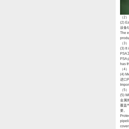
（2
(2) E
设备
The e
produ
（3
(3) I
PS
PSA p
has t
（4
(4) M
进口
Impor
（5
(5) W
金属
覆盖
要。
Prote
pipel
cover