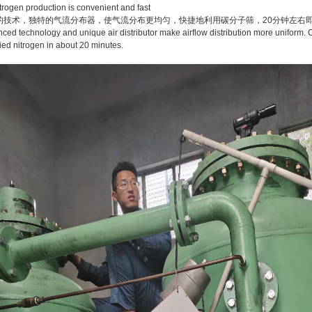
itrogen production is convenient and fast
的技术，独特的气流分布器，使气流分布更均匀，快捷地利用碳分子筛，20分钟左右
ced technology and unique air distributor make airflow distribution more uniform. 
fied nitrogen in about 20 minutes.