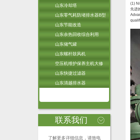
(1) N
山东冷却塔
先进
山东零气耗防堵排水器B型
Advan
quali
山东节能改造
山东余热回收综合利用
山东储气罐
山东螺杆鼓风机
空压机维护保养主机大修
山东快捷过滤器
山东清越排水器
联系我们
了解更多详细信息，请致电