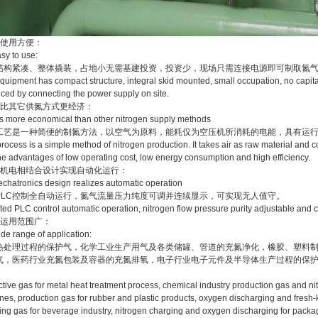
）使用方便：
asy to use:
结构紧凑、整体撬装，占地小无需基建投资，投资少，现场只需连接电源即可制取氮
quipment has compact structure, integral skid mounted, small occupation, no capit
ced by connecting the power supply on site.
）比其它供氮方式更经济：
t is more economical than other nitrogen supply methods
A工艺是一种简便的制氮方法，以空气为原料，能耗仅为空压机所消耗的电能，具有运
rocess is a simple method of nitrogen production. It takes air as raw material and 
he advantages of low operating cost, low energy consumption and high efficiency.
）机电相结合设计实现自动化运行：
echatronics design realizes automatic operation
PLC控制全自动运行，氮气流量压力纯度可调并连续显示，可实现无人值守。
ted PLC control automatic operation, nitrogen flow pressure purity adjustable and 
）运用范围广：
ide range of application:
热处理过程的保护气，化学工业生产用气及各类储罐、管道的充氮净化，橡胶、塑料
气，医药行业充氮包装及容器的充氮排氧，电子行业电子元件及半导体生产过程的保
ctive gas for metal heat treatment process, chemical industry production gas and nitr
ines, production gas for rubber and plastic products, oxygen discharging and fresh-
ing gas for beverage industry, nitrogen charging and oxygen discharging for packag