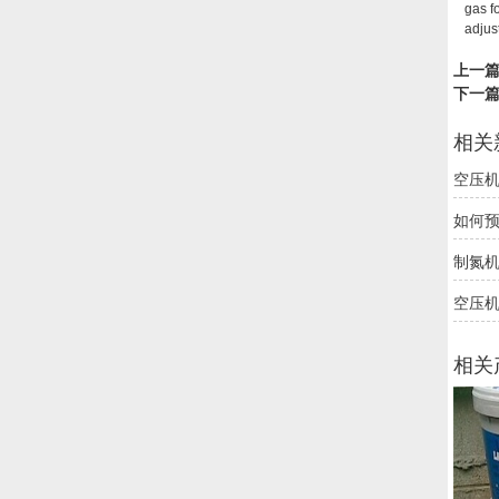
gas f
adjus
上一
下一
相关
空压
如何
制氮
空压
相关