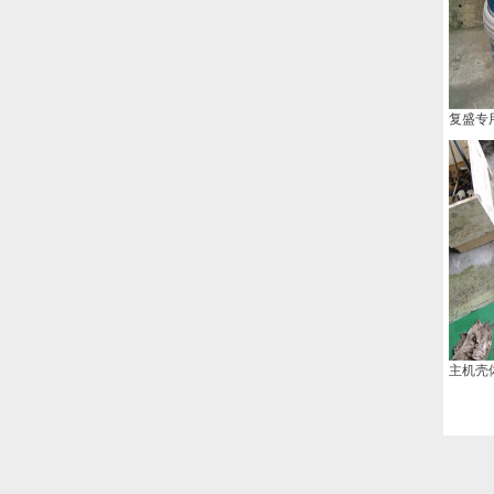
复盛专
主机壳