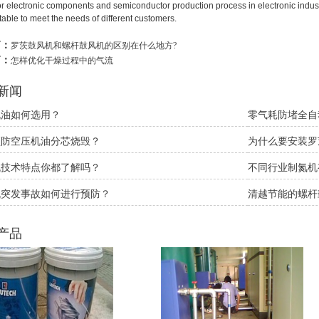
or electronic components and semiconductor production process in electronic industr
table to meet the needs of different customers.
篇：
罗茨鼓风机和螺杆鼓风机的区别在什么地方?
篇：
怎样优化干燥过程中的气流
新闻
机油如何选用？
零气耗防堵全自
预防空压机油分芯烧毁？
为什么要安装罗
机技术特点你都了解吗？
不同行业制氮机
机突发事故如何进行预防？
清越节能的螺杆
产品