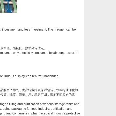
气。
al investment and less investment. The nitrogen can be
行成本低、能耗低、效率高等优点。
consumes only electricity consumed by air compressor. It
continuous display, can realize unattended.
制品的生产用气，食品行业排氧保鲜包装，饮料行业净化和
护气等。纯度、流量、压力稳定可调，满足不同客户的需
ogen filling and purification of various storage tanks and
keeping packaging for food industry, purification and
ing and containers in pharmaceutical industry, protective